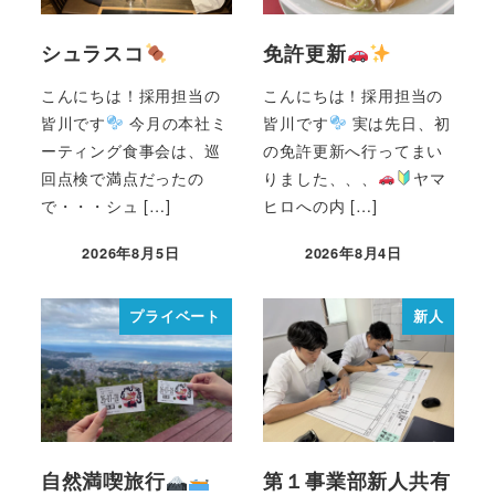
シュラスコ
免許更新
こんにちは！採用担当の
こんにちは！採用担当の
皆川です
今月の本社ミ
皆川です
実は先日、初
ーティング食事会は、巡
の免許更新へ行ってまい
回点検で満点だったの
りました、、、
ヤマ
で・・・シュ […]
ヒロへの内 […]
2026年8月5日
2026年8月4日
プライベート
新人
自然満喫旅行
第１事業部新人共有