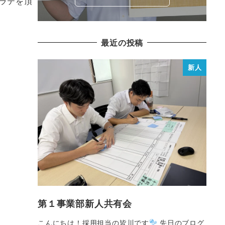
ラテを頂
最近の投稿
新人
第１事業部新人共有会
こんにちは！採用担当の皆川です
先日のブログ