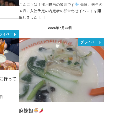
こんにちは！採用担当の皆川です
先日、来年の
４月に入社予定の内定者の顔合わせイベントを開
催しました […]
2026年7月30日
ライベート
プライベート
に行って
4日
麻辣担