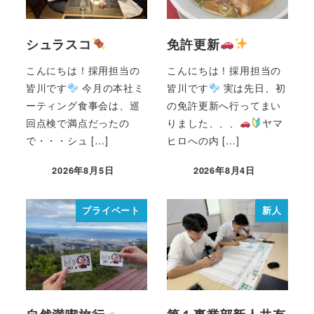
シュラスコ
免許更新
こんにちは！採用担当の
こんにちは！採用担当の
皆川です
今月の本社ミ
皆川です
実は先日、初
ーティング食事会は、巡
の免許更新へ行ってまい
回点検で満点だったの
りました、、、
ヤマ
で・・・シュ […]
ヒロへの内 […]
2026年8月5日
2026年8月4日
プライベート
新人