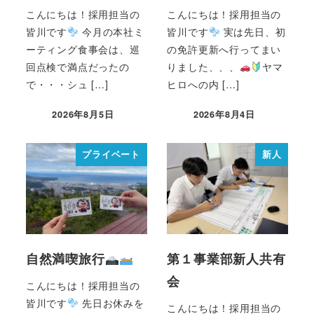
こんにちは！採用担当の
こんにちは！採用担当の
皆川です
今月の本社ミ
皆川です
実は先日、初
ーティング食事会は、巡
の免許更新へ行ってまい
回点検で満点だったの
りました、、、
ヤマ
で・・・シュ […]
ヒロへの内 […]
2026年8月5日
2026年8月4日
プライベート
新人
自然満喫旅行
第１事業部新人共有
会
こんにちは！採用担当の
皆川です
先日お休みを
こんにちは！採用担当の