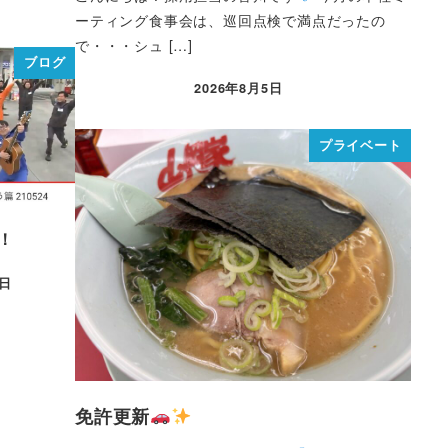
ーティング食事会は、巡回点検で満点だったの
で・・・シュ […]
ブログ
2026年8月5日
プライベート
！
1日
免許更新