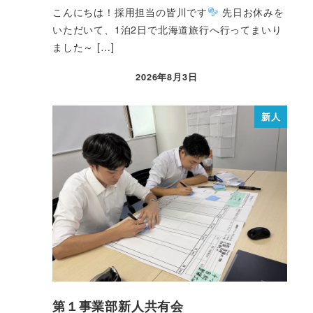
こんにちは！採用担当の皆川です
先日お休みを
いただいて、1泊2日で北海道旅行へ行ってまいり
ました～ […]
2026年8月3日
新人
第１事業部新人共有会