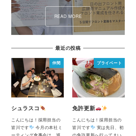
READ MORE
最近の投稿
仲間
プライベート
シュラスコ
免許更新
こんにちは！採用担当の
こんにちは！採用担当の
皆川です
今月の本社ミ
皆川です
実は先日、初
ーティング食事会は、巡
の免許更新へ行ってまい