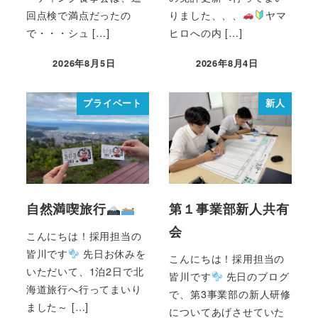
回点検で満点だったの
りました、、、
ヤマ
で・・・シュ […]
ヒロへの内 […]
2026年8月5日
2026年8月4日
プライベート
新人
自然満喫旅行
第１事業部新人共有
会
こんにちは！採用担当の
皆川です
先日お休みを
こんにちは！採用担当の
いただいて、1泊2日で北
皆川です
先日のブログ
海道旅行へ行ってまいり
で、第3事業部の新人研修
ました～ […]
についてあげさせていた