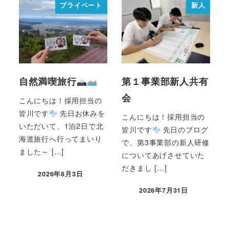
プライベート
新人
自然満喫旅行
第１事業部新人共有
会
こんにちは！採用担当の
皆川です
先日お休みを
こんにちは！採用担当の
いただいて、1泊2日で北
皆川です
先日のブログ
海道旅行へ行ってまいり
で、第3事業部の新人研修
ました～ […]
についてあげさせていた
だきまし […]
2026年8月3日
2026年7月31日