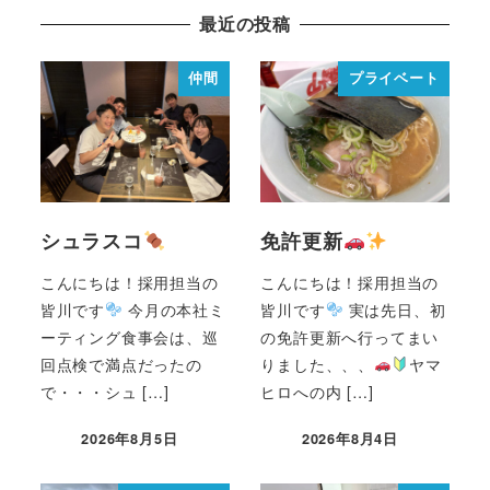
最近の投稿
仲間
プライベート
シュラスコ
免許更新
こんにちは！採用担当の
こんにちは！採用担当の
皆川です
今月の本社ミ
皆川です
実は先日、初
ーティング食事会は、巡
の免許更新へ行ってまい
回点検で満点だったの
りました、、、
ヤマ
で・・・シュ […]
ヒロへの内 […]
2026年8月5日
2026年8月4日