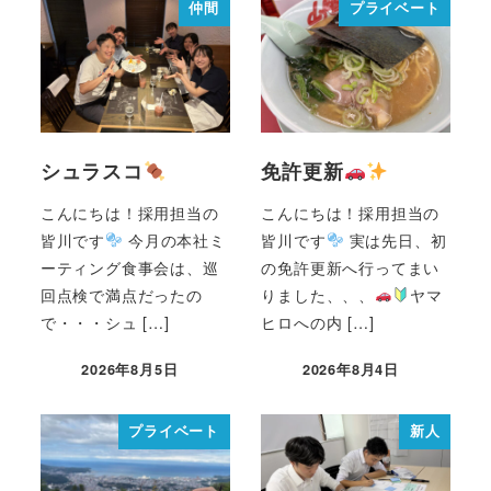
仲間
プライベート
シュラスコ
免許更新
こんにちは！採用担当の
こんにちは！採用担当の
皆川です
今月の本社ミ
皆川です
実は先日、初
ーティング食事会は、巡
の免許更新へ行ってまい
回点検で満点だったの
りました、、、
ヤマ
で・・・シュ […]
ヒロへの内 […]
2026年8月5日
2026年8月4日
プライベート
新人