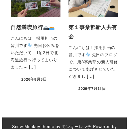
自然満喫旅行
第１事業部新人共有
会
こんにちは！採用担当の
皆川です
先日お休みを
こんにちは！採用担当の
いただいて、1泊2日で北
皆川です
先日のブログ
海道旅行へ行ってまいり
で、第3事業部の新人研修
ました～ […]
についてあげさせていた
だきまし […]
2026年8月3日
2026年7月31日
Snow Monkey theme by
モンキーレンチ
Powered by