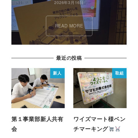
2026年3月16日
READ MORE
最近の投稿
新人
取組
第１事業部新人共有
ワイズマート様ベン
会
チマーキング