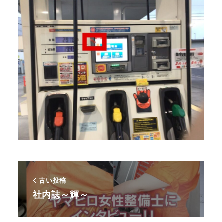
古い投稿
社内誌～輝～