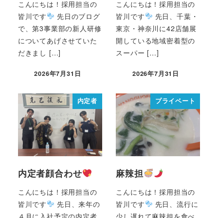
こんにちは！採用担当の
こんにちは！採用担当の
皆川です
先日のブログ
皆川です
先日、千葉・
で、第3事業部の新人研修
東京・神奈川に42店舗展
についてあげさせていた
開している地域密着型の
だきまし […]
スーパー […]
2026年7月31日
2026年7月31日
内定者
プライベート
内定者顔合わせ
麻辣担
こんにちは！採用担当の
こんにちは！採用担当の
皆川です
先日、来年の
皆川です
先日、流行に
４月に入社予定の内定者
少し遅れて麻辣担を食べ