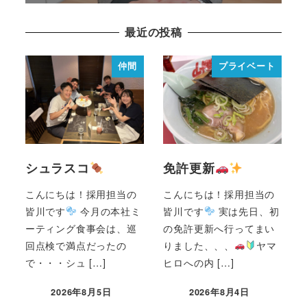
最近の投稿
仲間
プライベート
シュラスコ
免許更新
こんにちは！採用担当の
こんにちは！採用担当の
皆川です
今月の本社ミ
皆川です
実は先日、初
ーティング食事会は、巡
の免許更新へ行ってまい
回点検で満点だったの
りました、、、
ヤマ
で・・・シュ […]
ヒロへの内 […]
2026年8月5日
2026年8月4日