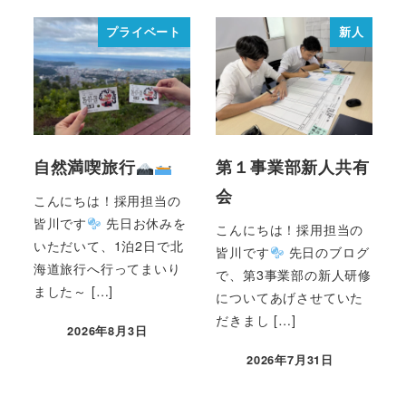
プライベート
新人
自然満喫旅行
第１事業部新人共有
会
こんにちは！採用担当の
皆川です
先日お休みを
こんにちは！採用担当の
いただいて、1泊2日で北
皆川です
先日のブログ
海道旅行へ行ってまいり
で、第3事業部の新人研修
ました～ […]
についてあげさせていた
だきまし […]
2026年8月3日
2026年7月31日