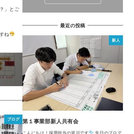
？」とご
最近の投稿
すね
新人
ブログ
第１事業部新人共有会
こんにちは！採用担当の皆川です
先日のブログ