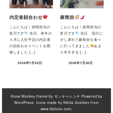
内定者顔合わせ
麻辣担
こんにちは！採用担当の
こんにちは！採用担当の
皆川です
先日、来年の
皆川です
先日、流行に
４月に入社予定の内定者
少し遅れて麻辣担を食べ
の顔合わせイベントを開
に行ってきました
あま
催しました […]
り辛すぎる […]
2026年7月30日
2026年7月28日
Snow Monkey theme by
モンキーレンチ
Powered by
WordPress
. Icons made by
Nikita Golubev
from
www.flaticon.com
.