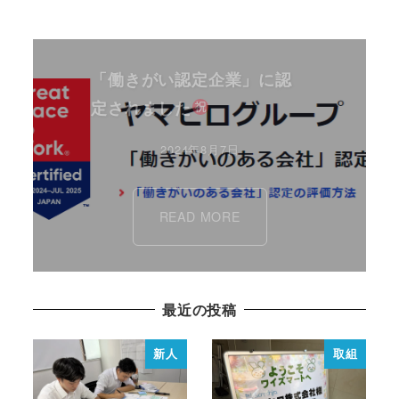
「働きがい認定企業」に認
定されました
2024年8月7日
READ MORE
最近の投稿
新人
取組