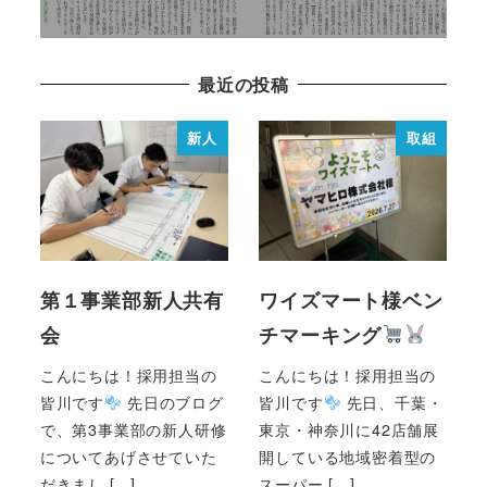
最近の投稿
新人
取組
第１事業部新人共有
ワイズマート様ベン
会
チマーキング
こんにちは！採用担当の
こんにちは！採用担当の
皆川です
先日のブログ
皆川です
先日、千葉・
で、第3事業部の新人研修
東京・神奈川に42店舗展
についてあげさせていた
開している地域密着型の
だきまし […]
スーパー […]