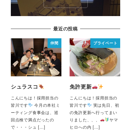
最近の投稿
仲間
プライベート
シュラスコ
免許更新
こんにちは！採用担当の
こんにちは！採用担当の
皆川です
今月の本社ミ
皆川です
実は先日、初
ーティング食事会は、巡
の免許更新へ行ってまい
回点検で満点だったの
りました、、、
ヤマ
で・・・シュ […]
ヒロへの内 […]