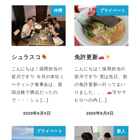
仲間
プライベート
シュラスコ
免許更新
こんにちは！採用担当の
こんにちは！採用担当の
皆川です
今月の本社ミ
皆川です
実は先日、初
ーティング食事会は、巡
の免許更新へ行ってまい
回点検で満点だったの
りました、、、
ヤマ
で・・・シュ […]
ヒロへの内 […]
2026年8月5日
2026年8月4日
プライベート
新人