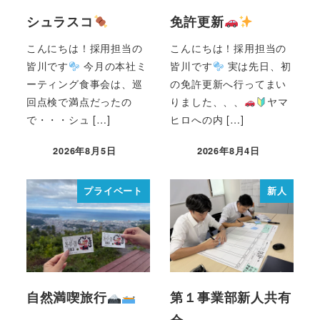
シュラスコ
免許更新
こんにちは！採用担当の
こんにちは！採用担当の
皆川です
今月の本社ミ
皆川です
実は先日、初
ーティング食事会は、巡
の免許更新へ行ってまい
回点検で満点だったの
りました、、、
ヤマ
で・・・シュ […]
ヒロへの内 […]
2026年8月5日
2026年8月4日
プライベート
新人
自然満喫旅行
第１事業部新人共有