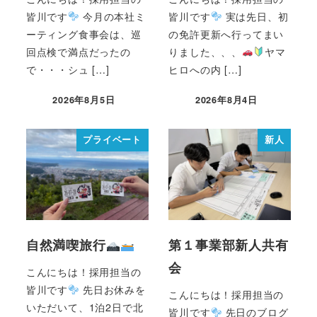
皆川です
今月の本社ミ
皆川です
実は先日、初
ーティング食事会は、巡
の免許更新へ行ってまい
回点検で満点だったの
りました、、、
ヤマ
で・・・シュ […]
ヒロへの内 […]
2026年8月5日
2026年8月4日
プライベート
新人
自然満喫旅行
第１事業部新人共有
会
こんにちは！採用担当の
皆川です
先日お休みを
こんにちは！採用担当の
いただいて、1泊2日で北
皆川です
先日のブログ