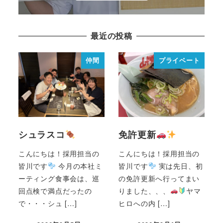
最近の投稿
仲間
プライベート
シュラスコ
免許更新
こんにちは！採用担当の
こんにちは！採用担当の
皆川です
今月の本社ミ
皆川です
実は先日、初
ーティング食事会は、巡
の免許更新へ行ってまい
回点検で満点だったの
りました、、、
ヤマ
で・・・シュ […]
ヒロへの内 […]