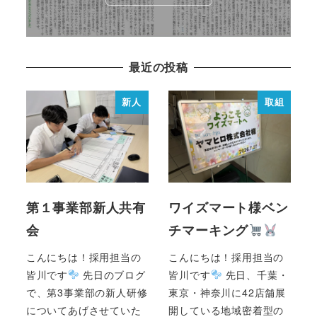
最近の投稿
新人
取組
第１事業部新人共有
ワイズマート様ベン
会
チマーキング
こんにちは！採用担当の
こんにちは！採用担当の
皆川です
先日のブログ
皆川です
先日、千葉・
で、第3事業部の新人研修
東京・神奈川に42店舗展
についてあげさせていた
開している地域密着型の