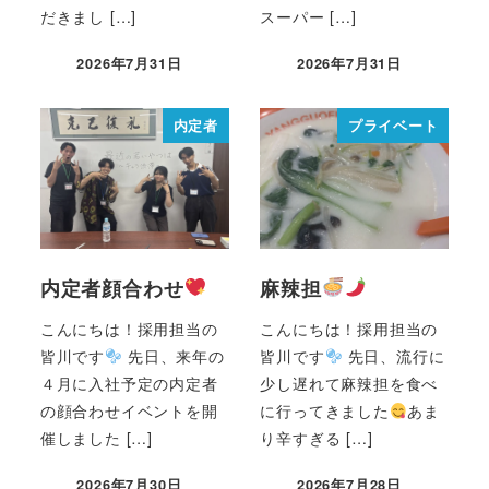
だきまし […]
スーパー […]
2026年7月31日
2026年7月31日
内定者
プライベート
内定者顔合わせ
麻辣担
こんにちは！採用担当の
こんにちは！採用担当の
皆川です
先日、来年の
皆川です
先日、流行に
４月に入社予定の内定者
少し遅れて麻辣担を食べ
の顔合わせイベントを開
に行ってきました
あま
催しました […]
り辛すぎる […]
2026年7月30日
2026年7月28日