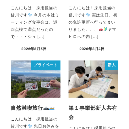
こんにちは！採用担当の
こんにちは！採用担当の
皆川です
今月の本社ミ
皆川です
実は先日、初
ーティング食事会は、巡
の免許更新へ行ってまい
回点検で満点だったの
りました、、、
ヤマ
で・・・シュ […]
ヒロへの内 […]
2026年8月5日
2026年8月4日
プライベート
新人
自然満喫旅行
第１事業部新人共有
会
こんにちは！採用担当の
皆川です
先日お休みを
こんにちは！採用担当の