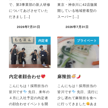
で、第3事業部の新人研修
東京・神奈川に42店舗展
についてあげさせていた
開している地域密着型の
だきまし […]
スーパー […]
2026年7月31日
2026年7月31日
内定者
プライベート
内定者顔合わせ
麻辣担
こんにちは！採用担当の
こんにちは！採用担当の
皆川です
先日、来年の
皆川です
先日、流行に
４月に入社予定の内定者
少し遅れて麻辣担を食べ
の顔合わせイベントを開
に行ってきました
あま