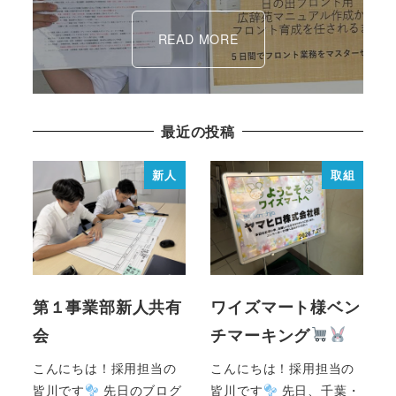
READ MORE
最近の投稿
新人
取組
第１事業部新人共有
ワイズマート様ベン
会
チマーキング
こんにちは！採用担当の
こんにちは！採用担当の
皆川です
先日のブログ
皆川です
先日、千葉・