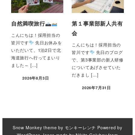
自然満喫旅行
第１事業部新人共有
会
こんにちは！採用担当の
皆川です
先日お休みを
こんにちは！採用担当の
いただいて、1泊2日で北
皆川です
先日のブログ
海道旅行へ行ってまいり
で、第3事業部の新人研修
ました～ […]
についてあげさせていた
だきまし […]
2026年8月3日
2026年7月31日
Snow Monkey theme by
モンキーレンチ
Powered by
WordPress
. Icons made by
Nikita Golubev
from