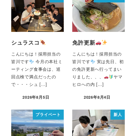
シュラスコ
免許更新
こんにちは！採用担当の
こんにちは！採用担当の
皆川です
今月の本社ミ
皆川です
実は先日、初
ーティング食事会は、巡
の免許更新へ行ってまい
回点検で満点だったの
りました、、、
ヤマ
で・・・シュ […]
ヒロへの内 […]
2026年8月5日
2026年8月4日
プライベート
新人