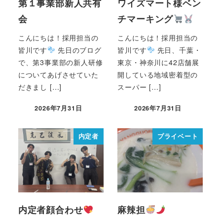
第１事業部新人共有
ワイズマート様ベン
会
チマーキング
こんにちは！採用担当の
こんにちは！採用担当の
皆川です
先日のブログ
皆川です
先日、千葉・
で、第3事業部の新人研修
東京・神奈川に42店舗展
についてあげさせていた
開している地域密着型の
だきまし […]
スーパー […]
2026年7月31日
2026年7月31日
内定者
プライベート
内定者顔合わせ
麻辣担