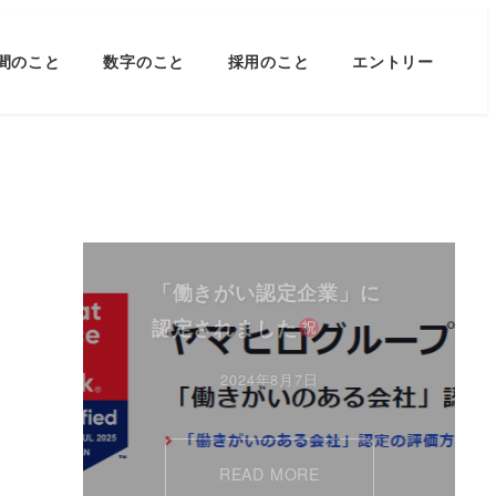
間のこと
数字のこと
採用のこと
エントリー
「働きがい認定企業」に
認定されました
2024年8月7日
READ MORE