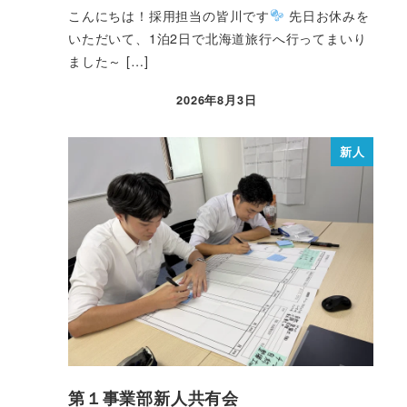
こんにちは！採用担当の皆川です
先日お休みを
いただいて、1泊2日で北海道旅行へ行ってまいり
ました～ […]
2026年8月3日
新人
第１事業部新人共有会