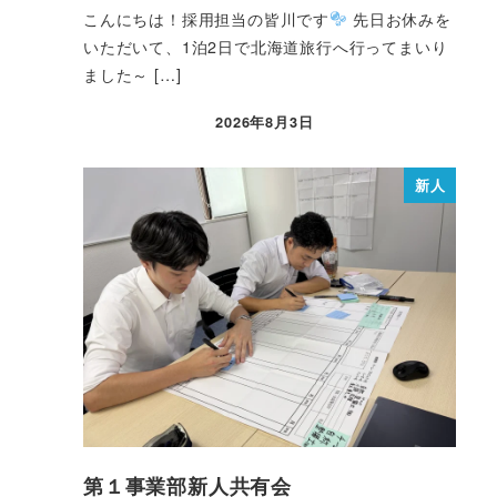
こんにちは！採用担当の皆川です
先日お休みを
いただいて、1泊2日で北海道旅行へ行ってまいり
ました～ […]
2026年8月3日
新人
第１事業部新人共有会