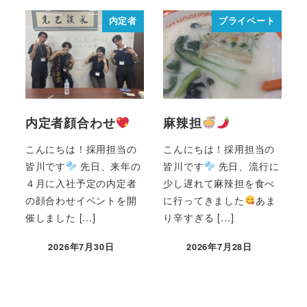
内定者
プライベート
内定者顔合わせ
麻辣担
こんにちは！採用担当の
こんにちは！採用担当の
皆川です
先日、来年の
皆川です
先日、流行に
４月に入社予定の内定者
少し遅れて麻辣担を食べ
の顔合わせイベントを開
に行ってきました
あま
催しました […]
り辛すぎる […]
2026年7月30日
2026年7月28日