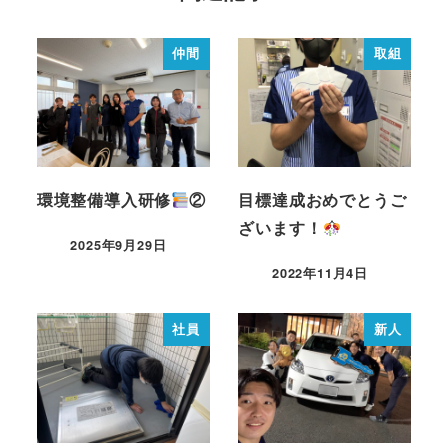
仲間
取組
環境整備導入研修
②
目標達成おめでとうご
ざいます！
2025年9月29日
2022年11月4日
社員
新人