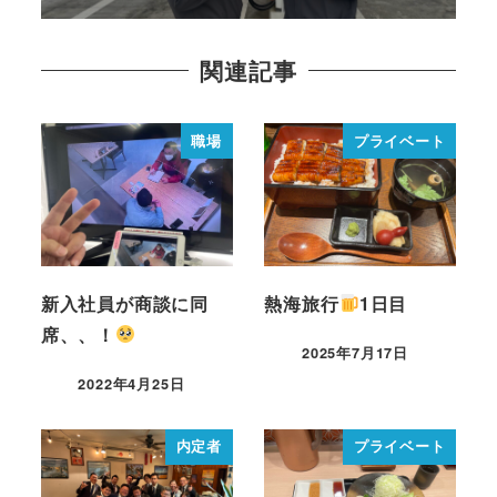
関連記事
職場
プライベート
新入社員が商談に同
熱海旅行
1日目
席、、！
2025年7月17日
2022年4月25日
内定者
プライベート