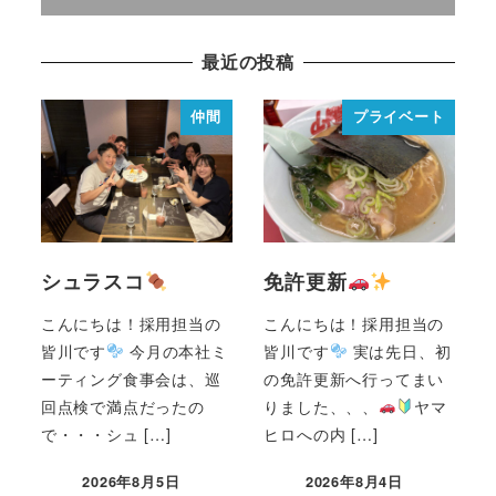
最近の投稿
仲間
プライベート
シュラスコ
免許更新
こんにちは！採用担当の
こんにちは！採用担当の
皆川です
今月の本社ミ
皆川です
実は先日、初
ーティング食事会は、巡
の免許更新へ行ってまい
回点検で満点だったの
りました、、、
ヤマ
で・・・シュ […]
ヒロへの内 […]
2026年8月5日
2026年8月4日