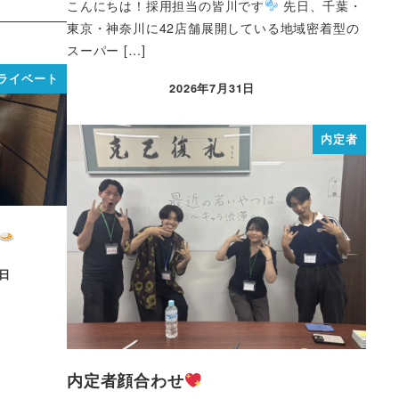
こんにちは！採用担当の皆川です
先日、千葉・
東京・神奈川に42店舗展開している地域密着型の
スーパー […]
ライベート
2026年7月31日
内定者
4日
内定者顔合わせ