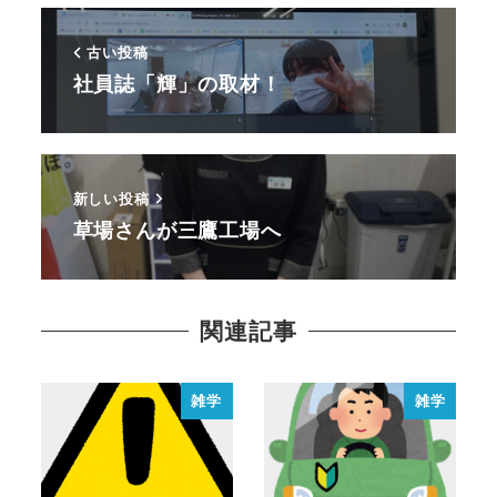
古い投稿
社員誌「輝」の取材！
新しい投稿
草場さんが三鷹工場へ
関連記事
雑学
雑学