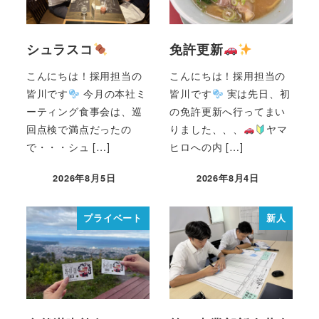
シュラスコ
免許更新
こんにちは！採用担当の
こんにちは！採用担当の
皆川です
今月の本社ミ
皆川です
実は先日、初
ーティング食事会は、巡
の免許更新へ行ってまい
回点検で満点だったの
りました、、、
ヤマ
で・・・シュ […]
ヒロへの内 […]
2026年8月5日
2026年8月4日
プライベート
新人